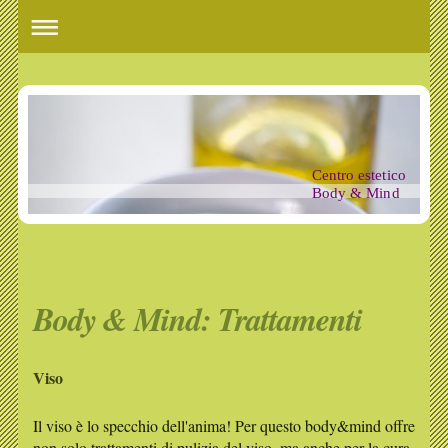
Centro estetico
Body & Mind
Body & Mind: Trattamenti
Viso
Il viso è lo specchio dell'anima! Per questo body&mind offre
non solo trattamenti di pulizia del viso, ma anche per la cura